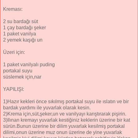
Kreması:
2 su bardağı süt
1 çay bardağı şeker
1 paket vanilya
2 yemek kaşığı un
Üzeri için:
1 paket vanilyalı puding
portakal suyu
süslemek için,nar
YAPILIŞI:
1)Hazır kekleri önce sıkılmış portakal suyu ile ıslatın ve bir
bardak yardımı ile yuvarlak olarak kesin.
2)Krema için,süt,şeker,un ve vanilyayı karıştırarak pişirin.
3)Ilınan kremayı yuvarlak kestiğiniz keklerin üzerine bir kat
sürün.Bunun üzerine bir dilim yuvarlak kesilmiş portakal
dilimi,onun üzerine muz onun üzerine de yine yuvarlak