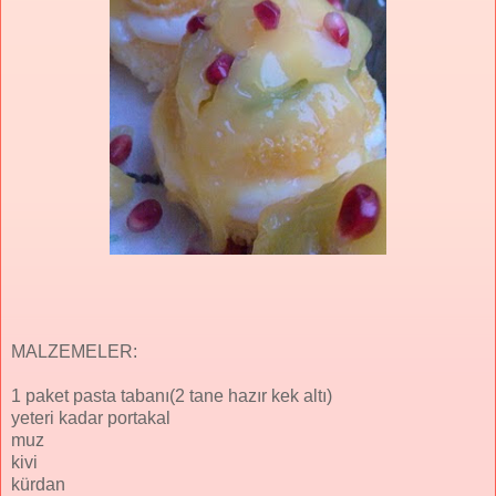
MALZEMELER:
1 paket pasta tabanı(2 tane hazır kek altı)
yeteri kadar portakal
muz
kivi
kürdan