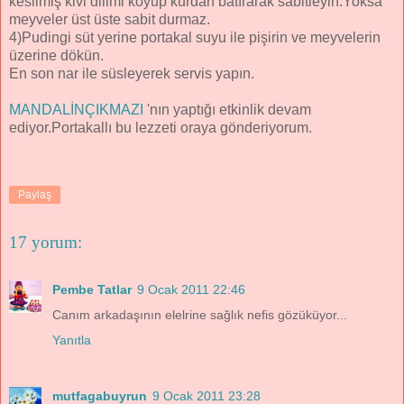
kesilmiş kivi dilimi koyup kürdan batırarak sabitleyin.Yoksa
meyveler üst üste sabit durmaz.
4)Pudingi süt yerine portakal suyu ile pişirin ve meyvelerin
üzerine dökün.
En son nar ile süsleyerek servis yapın.
MANDALİNÇIKMAZI
'nın yaptığı etkinlik devam
ediyor.Portakallı bu lezzeti oraya gönderiyorum.
Paylaş
17 yorum:
Pembe Tatlar
9 Ocak 2011 22:46
Canım arkadaşının elelrine sağlık nefis gözüküyor...
Yanıtla
mutfagabuyrun
9 Ocak 2011 23:28